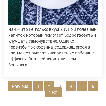
Чай — это не только вкусный, но и полезный
напиток, который помогает бодрствовать и
улучшать самочувствие. Однако
переизбыток кофеина, содержащегося в
чае, может вызвать неприятные побочные
эффекты. Употребление слишком
большого…
Пагинация
Previous
1
2
3
4
…
6
Next
записей