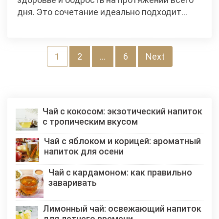
дня. Это сочетание идеально подходит…
Пагинация
1
2
…
6
Next
записей
Чай с кокосом: экзотический напиток
с тропическим вкусом
Чай с яблоком и корицей: ароматный
напиток для осени
Чай с кардамоном: как правильно
заваривать
Лимонный чай: освежающий напиток
для летнего времени