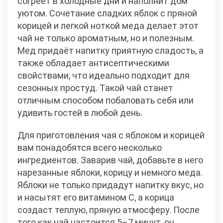
согреет в холодные дни и наполнит дом
уютом. Сочетание сладких яблок с пряной
корицей и легкой ноткой меда делает этот
чай не только ароматным, но и полезным.
Мед придаёт напитку приятную сладость, а
также обладает антисептическими
свойствами, что идеально подходит для
сезонных простуд. Такой чай станет
отличным способом побаловать себя или
удивить гостей в любой день.
Для приготовления чая с яблоком и корицей
вам понадобятся всего несколько
ингредиентов. Заварив чай, добавьте в него
нарезанные яблоки, корицу и немного меда.
Яблоки не только придадут напитку вкус, но
и насытят его витамином C, а корица
создаст теплую, пряную атмосферу. После
того как чай настоится 5–7 минут, он